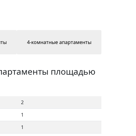
нты
4-комнатные апартаменты
апартаменты площадью
2
1
1